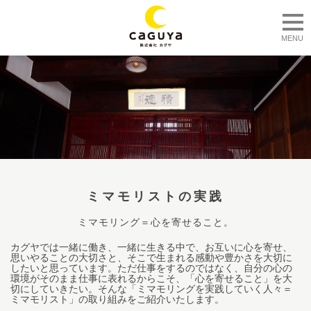
togg
MENU
ミマモリストの実践
ミマモリング＝心を寄せること。
カグヤでは一緒に働き、一緒に生きる中で、お互いに心を寄せ、
思いやることの大切さと、そこで生まれる感動や豊かさを大切に
したいと思っています。ただ仕事をするのではなく、自分の心の
環境がそのまま仕事に表れるからこそ、「心を寄せること」を大
切にしていきたい。そんな「ミマモリングを実践していく人々＝
ミマモリスト」の取り組みをご紹介いたします。