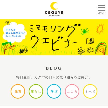
togg
MENU
BLOG
毎日更新。カグヤの日々の取り組みをご紹介。
保
育
暮ら
し
学
び
ここ
ろ
すべ
て