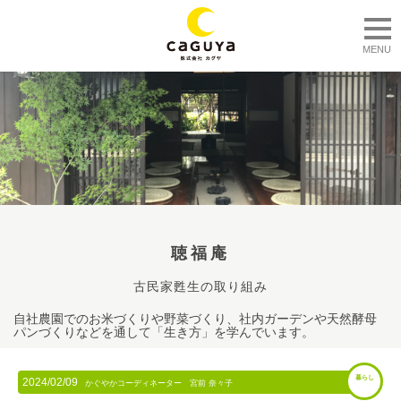
togg
MENU
聴福庵
古民家甦生の取り組み
自社農園でのお米づくりや野菜づくり、社内ガーデンや天然酵母
パンづくりなどを通して「生き方」を学んでいます。
暮らし
2024/02/09
かぐやかコーディネーター 宮前 奈々子