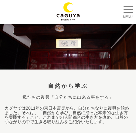
togg
MENU
自然から学ぶ
私たちの復興「自分たちに出来る事をする」
カグヤでは2011年の東日本震災から、自分たちなりに復興を始め
ました。それは、「自然から学び、自然に沿った本来的な生き方
を実践する」こと。これまでの人間都合の生き方を改め、自然の
つながりの中で生きる取り組みをご紹介いたします。