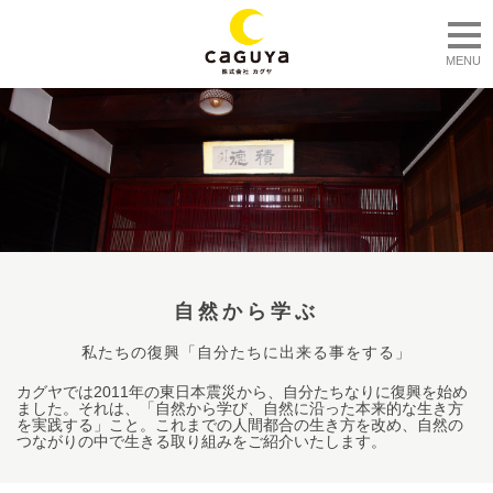
togg
MENU
自然から学ぶ
私たちの復興「自分たちに出来る事をする」
カグヤでは2011年の東日本震災から、自分たちなりに復興を始め
ました。それは、「自然から学び、自然に沿った本来的な生き方
を実践する」こと。これまでの人間都合の生き方を改め、自然の
つながりの中で生きる取り組みをご紹介いたします。