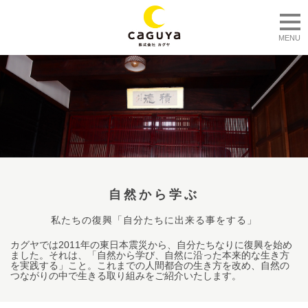
togg
MENU
自然から学ぶ
私たちの復興「自分たちに出来る事をする」
カグヤでは2011年の東日本震災から、自分たちなりに復興を始め
ました。それは、「自然から学び、自然に沿った本来的な生き方
を実践する」こと。これまでの人間都合の生き方を改め、自然の
つながりの中で生きる取り組みをご紹介いたします。