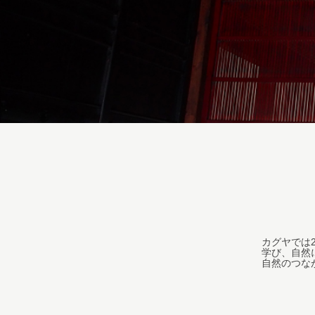
カグヤでは
学び、自然
自然のつな