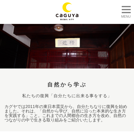
togg
MENU
自然から学ぶ
私たちの復興「自分たちに出来る事をする」
カグヤでは2011年の東日本震災から、自分たちなりに復興を始め
ました。それは、「自然から学び、自然に沿った本来的な生き方
を実践する」こと。これまでの人間都合の生き方を改め、自然の
つながりの中で生きる取り組みをご紹介いたします。