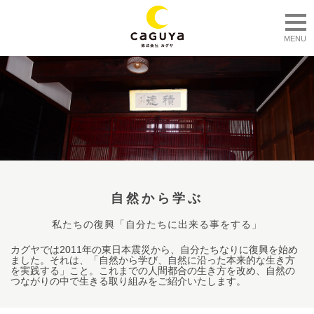
togg
MENU
自然から学ぶ
私たちの復興「自分たちに出来る事をする」
カグヤでは2011年の東日本震災から、自分たちなりに復興を始め
ました。それは、「自然から学び、自然に沿った本来的な生き方
を実践する」こと。これまでの人間都合の生き方を改め、自然の
つながりの中で生きる取り組みをご紹介いたします。