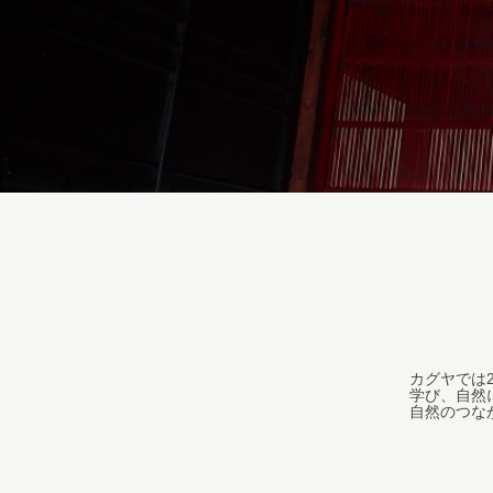
カグヤでは
学び、自然
自然のつな