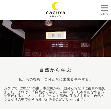
togg
MENU
自然から学ぶ
私たちの復興「自分たちに出来る事をする」
カグヤでは2011年の東日本震災から、自分たちなりに復興を始め
ました。それは、「自然から学び、自然に沿った本来的な生き方
を実践する」こと。これまでの人間都合の生き方を改め、自然の
つながりの中で生きる取り組みをご紹介いたします。