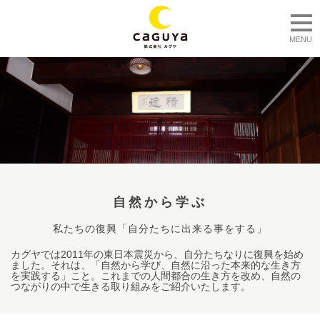
togg
MENU
自然から学ぶ
私たちの復興「自分たちに出来る事をする」
カグヤでは2011年の東日本震災から、自分たちなりに復興を始め
ました。それは、「自然から学び、自然に沿った本来的な生き方
を実践する」こと。これまでの人間都合の生き方を改め、自然の
つながりの中で生きる取り組みをご紹介いたします。