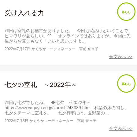
受け入れる力
暮らし
昨日は室礼のお稽古がありました。 今回も花活けということで、
ヒマワリが夏らしい。^^ オンラインではありますが、今回は先
生からお直しもなく「いいと思いますよ…
2022年7月17日
かぐやかコーディネーター 宮前 奈々子
全文表示 >>
七夕の室礼 ～2022年～
暮らし
昨日は七夕でしたね。 ◆七夕 ～2022年～
https://www.caguya.co.jp/kurashi/43389.html 和楽の床の間も、
七夕をテーマに室礼を。 七夕行事には、夏野菜の…
2022年7月8日
かぐやかコーディネーター 宮前 奈々子
全文表示 >>