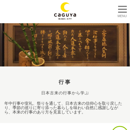
togg
MENU
行事
日本古来の行事から学ぶ
年中行事や室礼、祭りを通して、日本古来の信仰心を取り戻した
り、季節の巡りに寄り添った暮らしを味わい自然に感謝しなが
ら、本来の行事のあり方を見直しています。