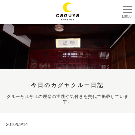
togg
MENU
今日のカグヤクルー日記
クルーそれぞれの理念の実践や気付きを交代で掲載していま
す。
2016/09/14