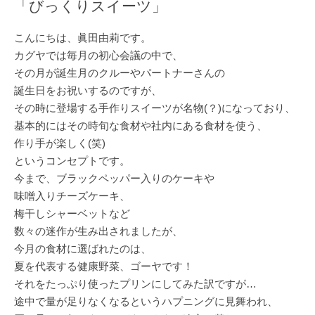
「びっくりスイーツ」
こんにちは、眞田由莉です。
カグヤでは毎月の初心会議の中で、
その月が誕生月のクルーやパートナーさんの
誕生日をお祝いするのですが、
その時に登場する手作りスイーツが名物(？)になっており、
基本的にはその時旬な食材や社内にある食材を使う、
作り手が楽しく(笑)
というコンセプトです。
今まで、ブラックペッパー入りのケーキや
味噌入りチーズケーキ、
梅干しシャーベットなど
数々の迷作が生み出されましたが、
今月の食材に選ばれたのは、
夏を代表する健康野菜、ゴーヤです！
それをたっぷり使ったプリンにしてみた訳ですが…
途中で量が足りなくなるというハプニングに見舞われ、