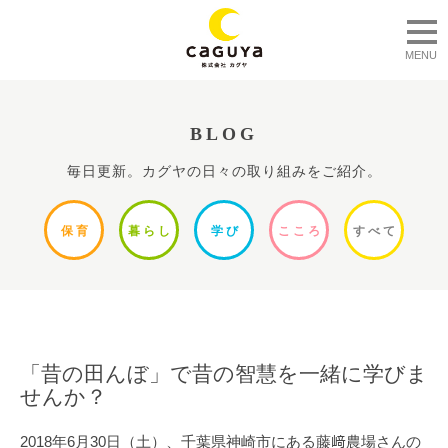
togg
MENU
BLOG
毎日更新。カグヤの日々の取り組みをご紹介。
保
育
暮ら
し
学
び
ここ
ろ
すべ
て
2018/06/08
「昔の田んぼ」で昔の智慧を一緒に学びま
せんか？
2018年6月30日（土）、千葉県神崎市にある藤﨑農場さんの