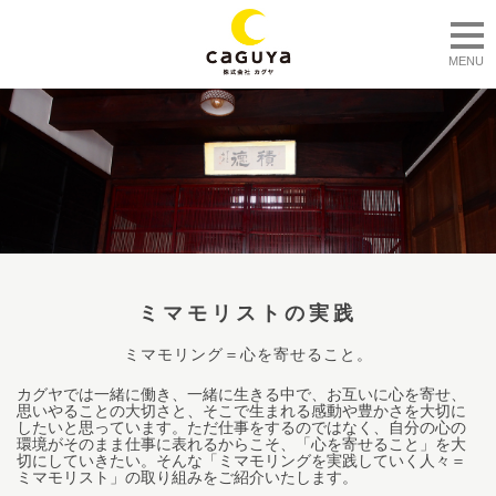
togg
MENU
ミマモリストの実践
ミマモリング＝心を寄せること。
カグヤでは一緒に働き、一緒に生きる中で、お互いに心を寄せ、
思いやることの大切さと、そこで生まれる感動や豊かさを大切に
したいと思っています。ただ仕事をするのではなく、自分の心の
環境がそのまま仕事に表れるからこそ、「心を寄せること」を大
切にしていきたい。そんな「ミマモリングを実践していく人々＝
ミマモリスト」の取り組みをご紹介いたします。