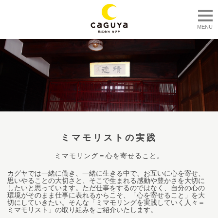
togg
MENU
ミマモリストの実践
ミマモリング＝心を寄せること。
カグヤでは一緒に働き、一緒に生きる中で、お互いに心を寄せ、
思いやることの大切さと、そこで生まれる感動や豊かさを大切に
したいと思っています。ただ仕事をするのではなく、自分の心の
環境がそのまま仕事に表れるからこそ、「心を寄せること」を大
切にしていきたい。そんな「ミマモリングを実践していく人々＝
ミマモリスト」の取り組みをご紹介いたします。