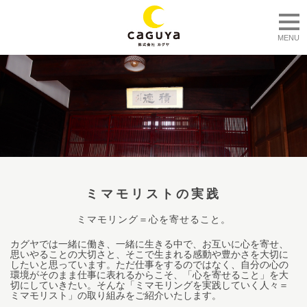
togg
MENU
ミマモリストの実践
ミマモリング＝心を寄せること。
カグヤでは一緒に働き、一緒に生きる中で、お互いに心を寄せ、
思いやることの大切さと、そこで生まれる感動や豊かさを大切に
したいと思っています。ただ仕事をするのではなく、自分の心の
環境がそのまま仕事に表れるからこそ、「心を寄せること」を大
切にしていきたい。そんな「ミマモリングを実践していく人々＝
ミマモリスト」の取り組みをご紹介いたします。