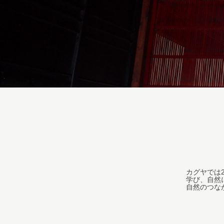
カグヤでは
学び、自然
自然のつな