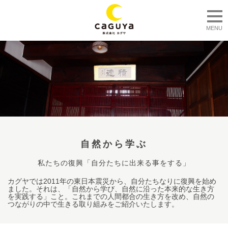
togg
MENU
自然から学ぶ
私たちの復興「自分たちに出来る事をする」
カグヤでは2011年の東日本震災から、自分たちなりに復興を始め
ました。それは、「自然から学び、自然に沿った本来的な生き方
を実践する」こと。これまでの人間都合の生き方を改め、自然の
つながりの中で生きる取り組みをご紹介いたします。