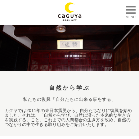
togg
MENU
自然から学ぶ
私たちの復興「自分たちに出来る事をする」
カグヤでは2011年の東日本震災から、自分たちなりに復興を始め
ました。それは、「自然から学び、自然に沿った本来的な生き方
を実践する」こと。これまでの人間都合の生き方を改め、自然の
つながりの中で生きる取り組みをご紹介いたします。