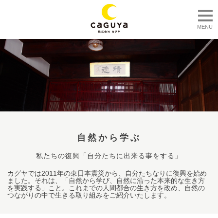
togg
MENU
自然から学ぶ
私たちの復興「自分たちに出来る事をする」
カグヤでは2011年の東日本震災から、自分たちなりに復興を始め
ました。それは、「自然から学び、自然に沿った本来的な生き方
を実践する」こと。これまでの人間都合の生き方を改め、自然の
つながりの中で生きる取り組みをご紹介いたします。