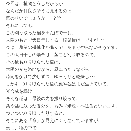
今回は、植物どうしだからか、
なんだか仲良さそうに見えるのは
気のせいでしょうか･･･？^^
それにしても、
この刈り取った稲を田んぼで干し、
太陽のもとで天日干しする「稲架掛け」ですが･･･
今は、農業の機械化が進んで、あまりやらないそうです。
この天日干しの場合は、茎ごと刈り取るので、
その後も刈り取られた稲は、
太陽の光を浴びながら、風に当たりながら
時間をかけて少しずつ、ゆっくりと乾燥し･･･
しかも、刈り取られた稲の葉や茎はまだ生きていて、
光合成を続け･･･
そんな稲は、最後の力を振り絞って、
葉や茎に残った養分を、もみ（米粒）へ送るといいます。
ついつい刈り取ったりすると、
そこにある「命」が見えにくくなっていますが、
実は、稲の中で