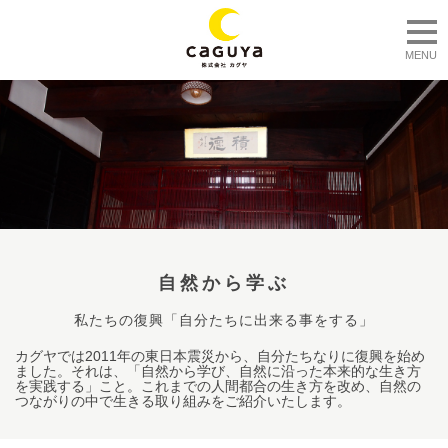
togg
MENU
自然から学ぶ
私たちの復興「自分たちに出来る事をする」
カグヤでは2011年の東日本震災から、自分たちなりに復興を始め
ました。それは、「自然から学び、自然に沿った本来的な生き方
を実践する」こと。これまでの人間都合の生き方を改め、自然の
つながりの中で生きる取り組みをご紹介いたします。