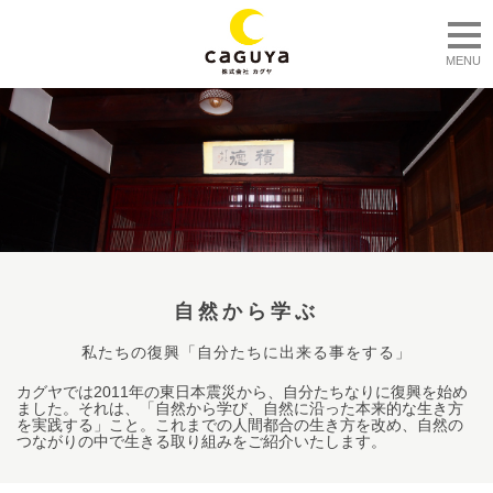
togg
MENU
自然から学ぶ
私たちの復興「自分たちに出来る事をする」
カグヤでは2011年の東日本震災から、自分たちなりに復興を始め
ました。それは、「自然から学び、自然に沿った本来的な生き方
を実践する」こと。これまでの人間都合の生き方を改め、自然の
つながりの中で生きる取り組みをご紹介いたします。