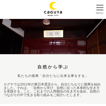
togg
MENU
自然から学ぶ
私たちの復興「自分たちに出来る事をする」
カグヤでは2011年の東日本震災から、自分たちなりに復興を始め
ました。それは、「自然から学び、自然に沿った本来的な生き方
を実践する」こと。これまでの人間都合の生き方を改め、自然の
つながりの中で生きる取り組みをご紹介いたします。