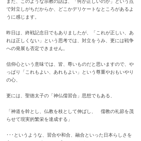
また、このような宗教の話は、「何が正しいのか」という点
で対立しがちだからか、どこかデリケートなところがあるよ
うに感じます。
昨日は、終戦記念日でもありましたが、「これが正しい、あ
れは正しくない」という思考では、対立をうみ、更には戦争
への発展も否定できません。
信仰心という意味では、皆、尊いものだと思いますので、や
っぱり「これもよい、あれもよい」という尊重やおもいやり
の心、
更には、聖徳太子の「神仏儒習合」思想でもある、
「神道を幹とし、仏教を枝として伸ばし、 儒教の礼節を茂
らせて現実的繁栄を達成する」
･･･というような、習合や和合、融合といった日本らしさを