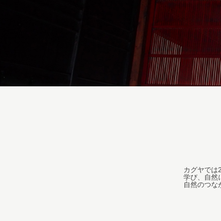
カグヤでは
学び、自然
自然のつな