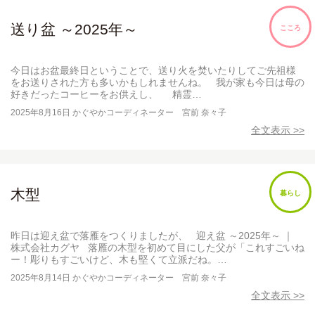
送り盆 ～2025年～
こころ
今日はお盆最終日ということで、送り火を焚いたりしてご先祖様
をお送りされた方も多いかもしれませんね。 我が家も今日は母の
好きだったコーヒーをお供えし、 精霊…
2025年8月16日
かぐやかコーディネーター 宮前 奈々子
全文表示 >>
木型
暮らし
昨日は迎え盆で落雁をつくりましたが、 迎え盆 ～2025年～ ｜
株式会社カグヤ 落雁の木型を初めて目にした父が「これすごいね
ー！彫りもすごいけど、木も堅くて立派だね。…
2025年8月14日
かぐやかコーディネーター 宮前 奈々子
全文表示 >>