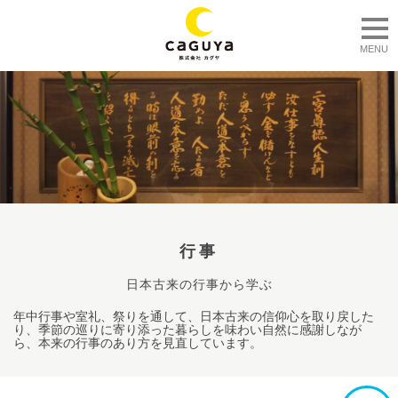
togg
MENU
行事
日本古来の行事から学ぶ
年中行事や室礼、祭りを通して、日本古来の信仰心を取り戻した
り、季節の巡りに寄り添った暮らしを味わい自然に感謝しなが
ら、本来の行事のあり方を見直しています。