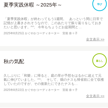
夏季実践休暇 ～2025年～
学び
「夏季実践休暇」が終わってもう1週間。 あっという間に日常で
記憶が上書きされそうなので、このあたりで振り返りをしておき
たいと思います。^^; 今年もちょうどお盆期間と…
2025年8月25日
かぐやかコーディネーター 宮前 奈々子
全文表示 >>
秋の気配
暮らし
久しぶりに「和樂」に帰ると、庭の草が予想をはるかに超えて元
氣に伸びていました。^^; そして、畑のナスも帰省前に全て収穫
していたのですが、その後新たにできたナスも…
2025年8月22日
かぐやかコーディネーター 宮前 奈々子
全文表示 >>