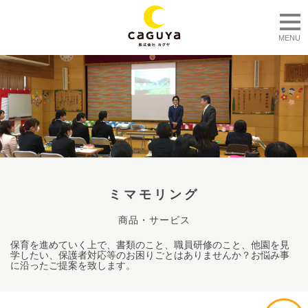
togg
MENU
ミマモリング
商品・サービス
保育を進めていく上で、書類のこと、職員研修のこと、他園を見
学したい、保護者対応等のお困りごとはありませんか？お悩み事
に沿ったご提案を致します。