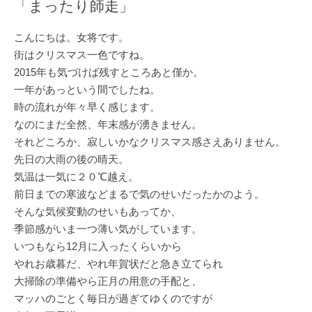
「まったり師走」
こんにちは。女将です。
街はクリスマス一色ですね。
2015年も気づけば残すところあと僅か。
一年があっという間でしたね。
時の流れが年々早く感じます。
なのにまだ全然、年末感が湧きません。
それどころか、寂しいかなクリスマス感さえありません。
先日の大雨の後の晴天。
気温は一気に２０℃越え。
前日までの寒波などまるで気のせいだったかのよう。
そんな気候変動のせいもあってか、
季節感がいま一つ薄い気がしています。
いつもなら12月に入ったくらいから
やれお歳暮だ、やれ年賀状だと急き立てられ
大掃除の準備やら正月の用意の手配と、
マッハのごとく毎日が過ぎてゆくのですが