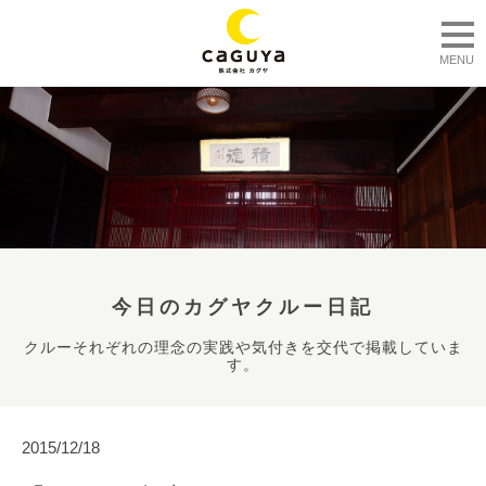
togg
MENU
今日のカグヤクルー日記
クルーそれぞれの理念の実践や気付きを交代で掲載していま
す。
2015/12/18