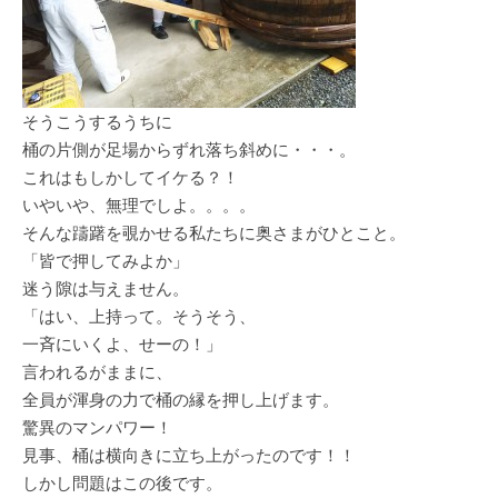
そうこうするうちに
桶の片側が足場からずれ落ち斜めに・・・。
これはもしかしてイケる？！
いやいや、無理でしよ。。。。
そんな躊躇を覗かせる私たちに奥さまがひとこと。
「皆で押してみよか」
迷う隙は与えません。
「はい、上持って。そうそう、
一斉にいくよ、せーの！」
言われるがままに、
全員が渾身の力で桶の縁を押し上げます。
驚異のマンパワー！
見事、桶は横向きに立ち上がったのです！！
しかし問題はこの後です。