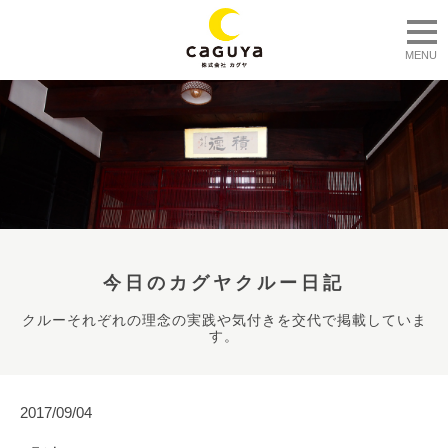
togg
MENU
今日のカグヤクルー日記
クルーそれぞれの理念の実践や気付きを交代で掲載していま
す。
2017/09/04