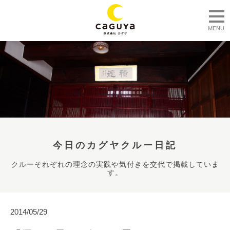
togg
MENU
今日のカグヤクルー日記
クルーそれぞれの理念の実践や気付きを交代で掲載していま
す。
2014/05/29