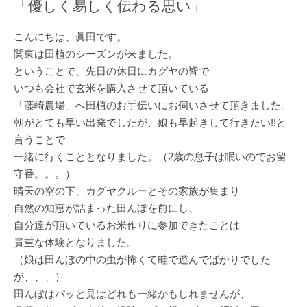
「優しく易しく伝わる思い」
こんにちは、眞田です。
関東は田植のシーズンが来ました。
ということで、先日の休日にカグヤの皆で
いつも会社で玄米を購入させて頂いている
「藤崎農場」へ田植のお手伝いにお伺いさせて頂きました。
朝がとても早い出発でしたが、娘も早起きして行きたい!!と
言うことで
一緒に行くこととなりました。（2歳の息子は眠いのでお留
守番。。。）
晴天の空の下、カグヤクルーとその家族が集まり
自然の知恵が詰まった田んぼを前にし、
自分達が頂いているお米作りに参加できたことは
貴重な体験となりました。
（娘は田んぼの中の虫が怖くて畦で遊んでばかりでした
が、、、）
田んぼはパッと見はどれも一緒かもしれませんが、