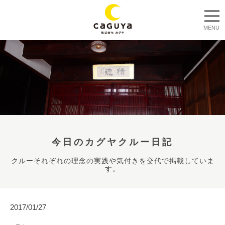
togg
MENU
今日のカグヤクルー日記
クルーそれぞれの理念の実践や気付きを交代で掲載していま
す。
2017/01/27