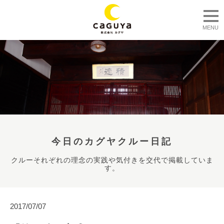
togg
MENU
今日のカグヤクルー日記
クルーそれぞれの理念の実践や気付きを交代で掲載していま
す。
2017/07/07