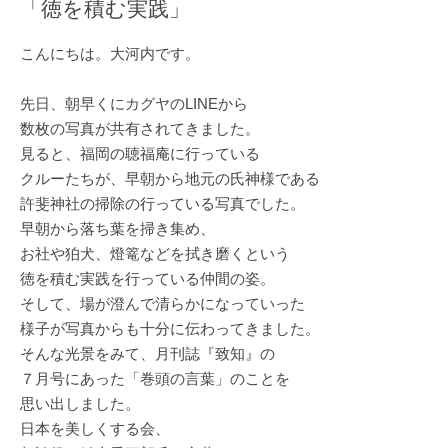
「徳を積む実践」
こんにちは。大河内です。
先日、朝早くにカグヤのLINEから
数枚の写真が共有されてきました。
見ると、福岡の聴福庵に行っている
クルーたちが、早朝から地元の氏神様である
許斐神社の掃除の行っている写真でした。
早朝から落ち葉を掃き集め、
お社や狛犬、燈篭などを拭き磨くという
徳を積む実践を行っている仲間の姿。
そして、場が澄んで清らかになっていった
様子が写真からも十分に伝わってきました。
そんな光景をみて、月刊誌『致知』の
７月号にあった「巻頭の言葉」のことを
思い出しました。
日本を美しくする会、