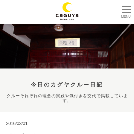
togg
MENU
今日のカグヤクルー日記
クルーそれぞれの理念の実践や気付きを交代で掲載していま
す。
2016/03/01