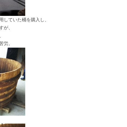
用していた桶を購入し、
すが、
、
苦労。