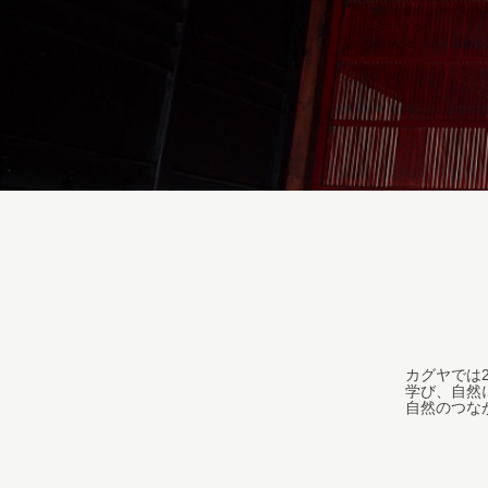
カグヤでは
学び、自然
自然のつな