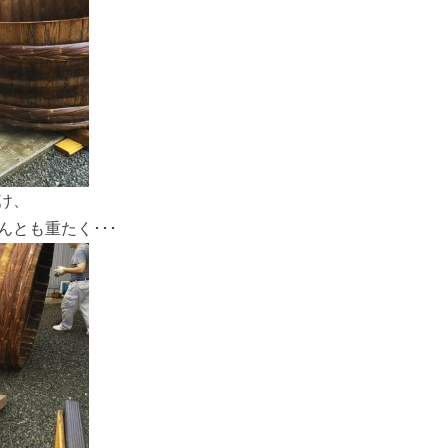
け、
とも重たく･･･